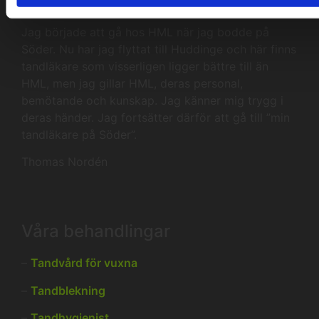
Vad våra kunder tycker
Jag började att gå hos HML när jag bodde på
Söder. Nu har jag flyttat till Huddinge och här finns
tandläkare som visserligen ligger bättre till än
HML, men jag gillar HML, deras personal,
bemötande och kunskap. Jag känner mig trygg i
deras händer. Jag fortsätter därför att gå till ”min
tandläkare på Söder”.
Thomas Nordén
Våra behandlingar
–
Tandvård för vuxna
–
Tandblekning
–
Tandhygienist