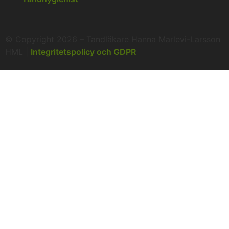
© Copyright 2026 – Tandläkare Hanna Marlevi-Larsson
HML |
Integritetspolicy och GDPR