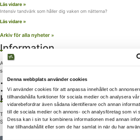
Läs vidare »
Intensiv tandvärk som håller dig vaken om nätterna?
Läs vidare »
Arkiv för alla nyheter
»
Information
Avbokningar ska ske minst 24 timmar innan bokad tid, vid
sent återbud debiteras min 600 kr.
Denna webbplats använder cookies
Du kan som vanligt betala med kort eller Swish hos oss.
Vi använder cookies för att anpassa innehållet och annonsern
Ingen fakturahantering.
Kontakta oss
tillhandahålla funktioner för sociala medier och analysera vår 
vidarebefordrar även sådana identifierare och annan informat
till de sociala medier och annons- och analysföretag som vi
Tandläkare Hanna Marlevi-Larsson, din tandläkare på
Dessa kan i sin tur kombinera informationen med annan inf
Södermalm. Boka gärna ditt nästa tandläkarbesök hos oss.​
har tillhandahållit eller som de har samlat in när du har använ